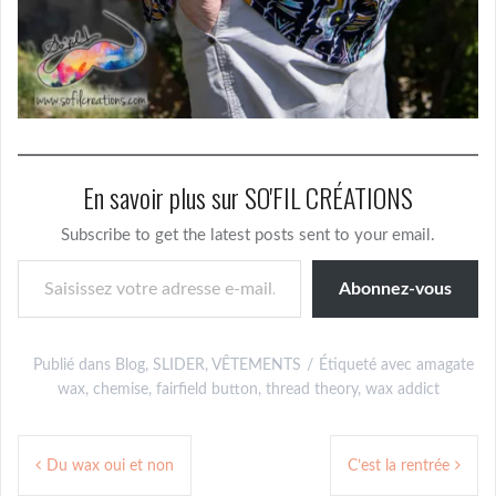
En savoir plus sur SO'FIL CRÉATIONS
Subscribe to get the latest posts sent to your email.
Saisissez votre adresse e-mail…
Abonnez-vous
Publié dans
Blog
,
SLIDER
,
VÊTEMENTS
Étiqueté avec
amagate
wax
,
chemise
,
fairfield button
,
thread theory
,
wax addict
Navigation
Du wax oui et non
C’est la rentrée
de