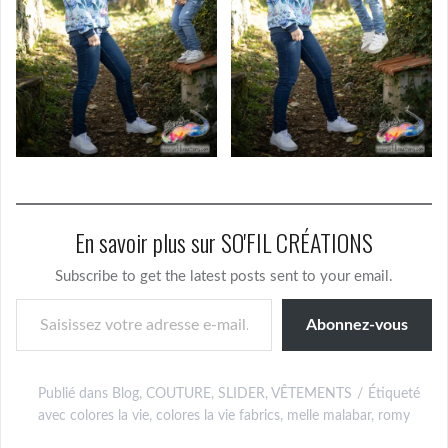
En savoir plus sur SO'FIL CRÉATIONS
Subscribe to get the latest posts sent to your email.
Saisissez votre adresse e-mail…
Abonnez-vous
Publié dans
Blog
,
COUTURE
,
SLIDER
,
VÊTEMENTS
Étiqueté
avec
colores la vie
,
colores la vie fabrics
,
melle malabar
,
romy