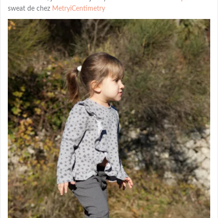
sweat de chez
MetryiCentimetry