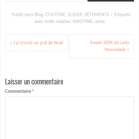
Publié dans
Blog
,
COUTURE
,
SLIDER
,
VÊTEMENTS
Étiqueté
avec
melle malabar
,
NIKOTINE
,
veste
Navigation
Sweat JERK de Lady
J’ai tricoté un pull de Noël
de
Marmelade
l’article
Laisser un commentaire
Commentaire
*