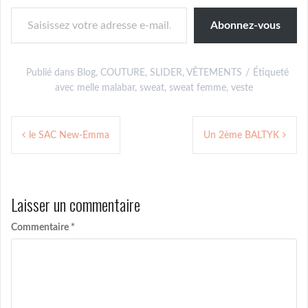
Saisissez votre adresse e-mail…
Abonnez-vous
Publié dans
Blog
,
COUTURE
,
SLIDER
,
VÊTEMENTS
Étiqueté
avec
melle malabar
,
sweat
,
sweat femme
,
veste
Navigation
le SAC New-Emma
Un 2ème BALTYK
de
l’article
Laisser un commentaire
Commentaire
*