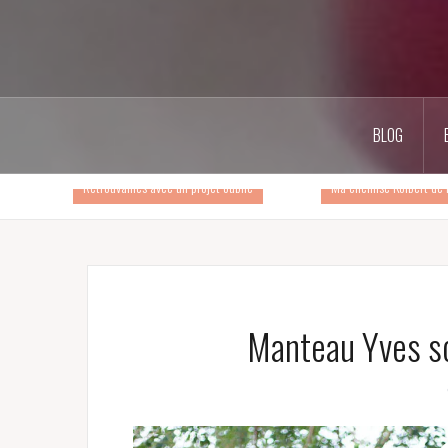
BLOG
Retrouvailles avec un projet oublié
Ma chemise Kolbert de 
Manteau Yves so