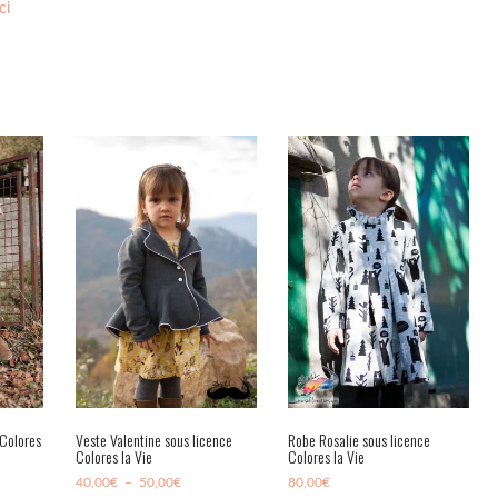
ici
 Colores
Veste Valentine sous licence
Robe Rosalie sous licence
Colores la Vie
Colores la Vie
Plage
40,00
€
–
50,00
€
80,00
€