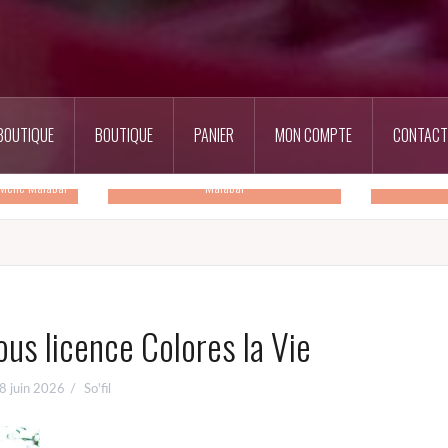
BOUTIQUE
BOUTIQUE
PANIER
MON COMPTE
CONTACT
Duo mère-fille en KONSTANCE de Melle
Mon pantalon
Melle Malabar
Malabar
us licence Colores la Vie
8 juin 2026
So'fil