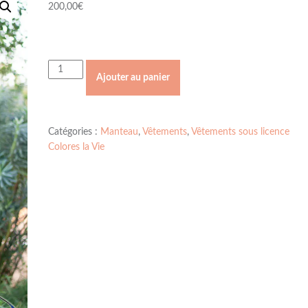
200,00
€
quantité
Ajouter au panier
de
Manteau
Yves
sous
Catégories :
Manteau
,
Vêtements
,
Vêtements sous licence
licence
Colores la Vie
Colores
la
Vie