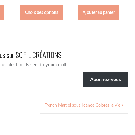
de
Ce
prix :
produit
Choix des options
Ajouter au panier
40,00€
a
à
plusieurs
50,00€
variations.
Les
options
peuvent
lus sur SO'FIL CRÉATIONS
être
choisies
the latest posts sent to your email.
sur
la
Abonnez-vous
page
du
produit
Trench Marcel sous licence Colores la Vie