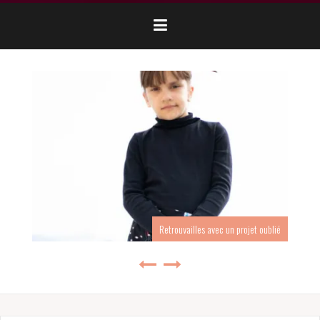
Ma chemise Kolbert de Melle Malabar