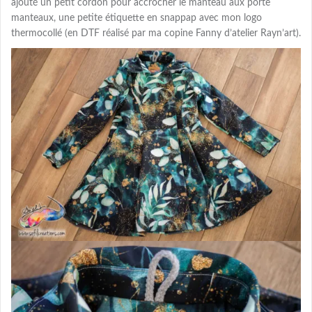
ajouté un petit cordon pour accrocher le manteau aux porte
manteaux, une petite étiquette en snappap avec mon logo
thermocollé (en DTF réalisé par ma copine Fanny d’atelier Rayn’art).