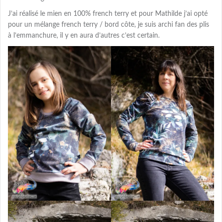
J’ai réalisé le mien en 100% french terry et pour Mathilde j’ai opté
pour un mélange french terry / bord côte, je suis archi fan des plis
à l’emmanchure, il y en aura d’autres c’est certain.