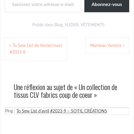
Abonnez-vous
Publié dans
Blog
,
SLIDER
,
VÊTEMENTS
Navigation
To Sew List de février/mars
Manteau Yannick
de
#2023-8
l’article
Une réflexion au sujet de «
Un collection de
tissus CLV fabrics coup de coeur
»
Ping :
To Sew List d’avril #2023-9 – SO'FIL CRÉATIONS