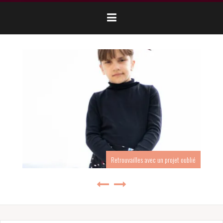
Ma chemise Kolbert de Melle Malabar